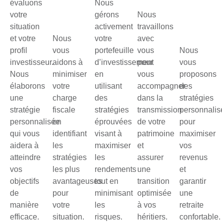
évaluons
Nous
votre
gérons
Nous
situation
activement
travaillons
et votre
Nous
votre
avec
profil
vous
portefeuille
vous
Nous
investisseur.
aidons à
d’investissement
pour
vous
Nous
minimiser
en
vous
proposons
élaborons
votre
utilisant
accompagner
des
une
charge
des
dans la
stratégies
stratégie
fiscale
stratégies
transmission
personnali
personnalisée
en
éprouvées
de votre
pour
qui vous
identifiant
visant à
patrimoine
maximiser
aidera à
les
maximiser
et
vos
atteindre
stratégies
les
assurer
revenus
vos
les plus
rendements
une
et
objectifs
avantageuses
tout en
transition
garantir
de
pour
minimisant
optimisée
une
manière
votre
les
à vos
retraite
efficace.
situation.
risques.
héritiers.
confortable.