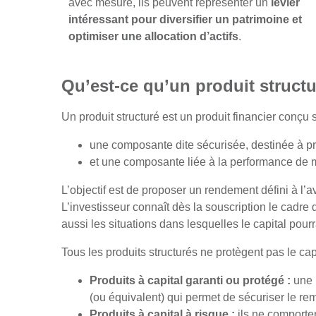
avec mesure, ils peuvent représenter un
levier
intéressant pour diversifier un patrimoine et
optimiser une allocation d’actifs
.
Qu’est-ce qu’un produit structu
Un produit structuré est un produit financier conç
une composante dite sécurisée, destinée à prot
et une composante liée à la performance de ma
L’objectif est de proposer un rendement défini à l
L’investisseur connaît dès la souscription le cadre 
aussi les situations dans lesquelles le capital pour
Tous les produits structurés ne protègent pas le capi
Produits à capital garanti ou protégé :
une p
(ou équivalent) qui permet de sécuriser le re
Produits à capital à risque :
ils ne comporten